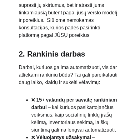
suprasti jų skirtumus, bet ir atrasti jums 
tinkamiausią būtent pagal jūsų verslo modelį 
ir poreikius.  Siūlome nemokamas 
konsultacijas, kurios padės pasirinkti 
platformą pagal JŪSŲ poreikius.
2. Rankinis darbas
Darbai, kuriuos galima automatizuoti, vis dar 
atliekami rankiniu būdu? Tai gali pareikalauti 
daug laiko, klaidų ir sukelti vėlavimų:
❌ 
15+ valandų per savaitę rankiniam 
darbui
 – kai kuriuos pasikartojančius 
veiksmus, kaip socialinių tinklų įrašų 
kėlimą, inventoriaus sekimą, laiškų 
siuntimą galima lengvai automatizuoti.
❌ 
Vėluojantys užsakymai
 – 