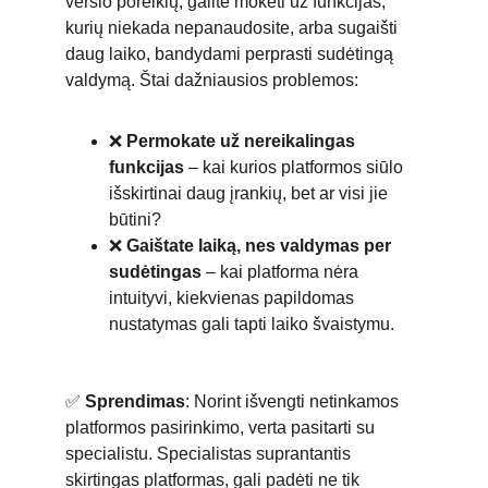
verslo poreikių, galite mokėti už funkcijas, 
kurių niekada nepanaudosite, arba sugaišti 
daug laiko, bandydami perprasti sudėtingą 
valdymą. Štai dažniausios problemos:
❌ 
Permokate už nereikalingas 
funkcijas
 – kai kurios platformos siūlo 
išskirtinai daug įrankių, bet ar visi jie 
būtini?
❌ 
Gaištate laiką, nes valdymas per 
sudėtingas
 – kai platforma nėra 
intuityvi, kiekvienas papildomas 
nustatymas gali tapti laiko švaistymu.
✅ 
Sprendimas
: Norint išvengti netinkamos 
platformos pasirinkimo, verta pasitarti su 
specialistu. Specialistas suprantantis 
skirtingas platformas, gali padėti ne tik 