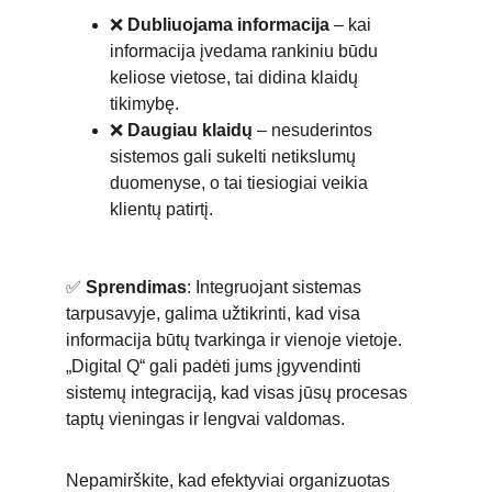
❌ 
Dubliuojama informacija
 – kai 
informacija įvedama rankiniu būdu 
keliose vietose, tai didina klaidų 
tikimybę.
❌ 
Daugiau klaidų
 – nesuderintos 
sistemos gali sukelti netikslumų 
duomenyse, o tai tiesiogiai veikia 
klientų patirtį.
✅ 
Sprendimas
: Integruojant sistemas 
tarpusavyje, galima užtikrinti, kad visa 
informacija būtų tvarkinga ir vienoje vietoje. 
„Digital Q“ gali padėti jums įgyvendinti 
sistemų integraciją, kad visas jūsų procesas 
taptų vieningas ir lengvai valdomas.
Nepamirškite, kad efektyviai organizuotas 