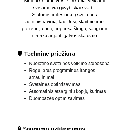
Šiuolaikiniame versle tinkamai veikianti 
svetainė yra gyvybiškai svarbi. 
Siūlome profesionalų svetainės 
administravimą, kad Jūsų skaitmeninė 
prezencija būtų nepriekaištinga, saugi ir ir 
nereikalaujanti galvos skausmo.
🛡️ 
Techninė priežiūra
Nuolatinė svetainės veikimo stebėsena
Reguliarūs programinės įrangos 
atnaujinimai
Svetainės optimizavimas
Automatinis atsarginių kopijų kūrimas
Duombazės optimizavimas
🔒 Saugumo užtikrinimas