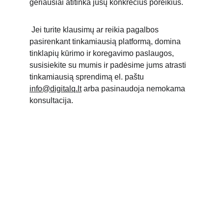
geriausiai atitinka jūsų konkrečius poreikius.
 Jei turite klausimų ar reikia pagalbos 
pasirenkant tinkamiausią platformą, domina 
tinklapių kūrimo ir koregavimo paslaugos, 
susisiekite su mumis ir padėsime jums atrasti 
tinkamiausią sprendimą el. paštu 
info@digitalq.lt
 arba pasinaudoja nemokama 
konsultacija. 