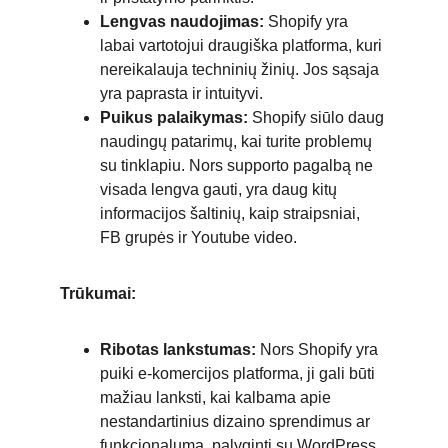
Lengvas naudojimas:
 Shopify yra 
labai vartotojui draugiška platforma, kuri 
nereikalauja techninių žinių. Jos sąsaja 
yra paprasta ir intuityvi.
Puikus palaikymas:
 Shopify siūlo daug 
naudingų patarimų, kai turite problemų 
su tinklapiu. Nors supporto pagalbą ne 
visada lengva gauti, yra daug kitų 
informacijos šaltinių, kaip straipsniai, 
FB grupės ir Youtube video.
Trūkumai:
Ribotas lankstumas:
 Nors Shopify yra 
puiki e-komercijos platforma, ji gali būti 
mažiau lanksti, kai kalbama apie 
nestandartinius dizaino sprendimus ar 
funkcionalumą, palyginti su WordPress.