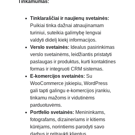
Tinkamumas:
Tinklaraščiai ir naujienų svetainės:
Puikiai tinka dažnai atnaujinamam 
turiniui, suteikia galimybę lengvai 
valdyti didelį kiekį informacijos.
Verslo svetainės:
 Idealus pasirinkimas 
verslo svetainėms, leidžiantis pristatyti 
paslaugas ir produktus, kurti kontaktines 
formas ir integruoti CRM sistemas.
E-komercijos svetainės:
 Su 
WooCommerce įskiepiu, WordPress 
gali tapti galingu e-komercijos įrankiu, 
tinkamu mažoms ir vidutinėms 
parduotuvėms.
Portfelio svetainės:
 Menininkams, 
fotografams, dizaineriams ir kitiems 
kūrėjams, norintiems parodyti savo 
darbus ir pritraukti klientus.