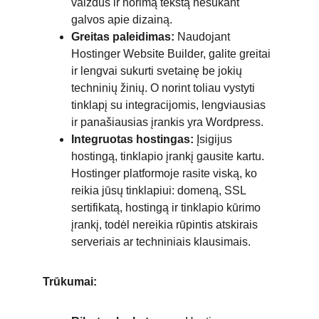
vaizdus ir norimą tekstą nesukant 
galvos apie dizainą. 
Greitas paleidimas:
 Naudojant 
Hostinger Website Builder, galite greitai 
ir lengvai sukurti svetainę be jokių 
techninių žinių. O norint toliau vystyti 
tinklapį su integracijomis, lengviausias 
ir panašiausias įrankis yra Wordpress. 
Integruotas hostingas:
 Įsigijus 
hostingą, tinklapio įrankį gausite kartu. 
Hostinger platformoje rasite viską, ko 
reikia jūsų tinklapiui: domeną, SSL 
sertifikatą, hostingą ir tinklapio kūrimo 
įrankį, todėl nereikia rūpintis atskirais 
serveriais ar techniniais klausimais.
Trūkumai: