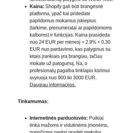
Kaina:
 Shopify gali būti brangesnė 
platforma, ypač kai pridedate 
papildomus mokamus įskiepius 
(tarkime, prenumeratai ar papildomoms 
kalboms) ir funkcijas. Kaina prasideda 
nuo 24 EUR per mėnesį + 2.9% + 0.30 
EUR nuo pardavimo, kas palyginus su 
kitais įrankiais yra brangiau, tačiau 
mokate už patogumą. Na, o 
profesionalų pagalba tinklapio kūrimui 
svyruoja nuo 900 iki 3000 EUR. 
Daugiau informacijos.
Tinkamumas:
Internetinės parduotuvės:
 Puikiai 
tinka mažoms ir vidutinėms įmonėms, 
norinčioms greitai pradėti prekybą 