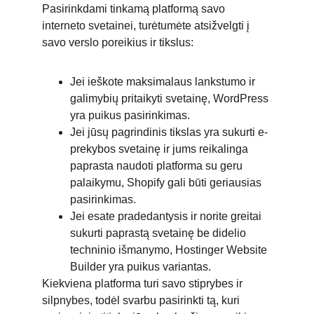
Pasirinkdami tinkamą platformą savo 
interneto svetainei, turėtumėte atsižvelgti į 
savo verslo poreikius ir tikslus:
Jei ieškote maksimalaus lankstumo ir 
galimybių pritaikyti svetainę, WordPress 
yra puikus pasirinkimas.
Jei jūsų pagrindinis tikslas yra sukurti e-
prekybos svetainę ir jums reikalinga 
paprasta naudoti platforma su geru 
palaikymu, Shopify gali būti geriausias 
pasirinkimas.
Jei esate pradedantysis ir norite greitai 
sukurti paprastą svetainę be didelio 
techninio išmanymo, Hostinger Website 
Builder yra puikus variantas.
Kiekviena platforma turi savo stiprybes ir 
silpnybes, todėl svarbu pasirinkti tą, kuri 