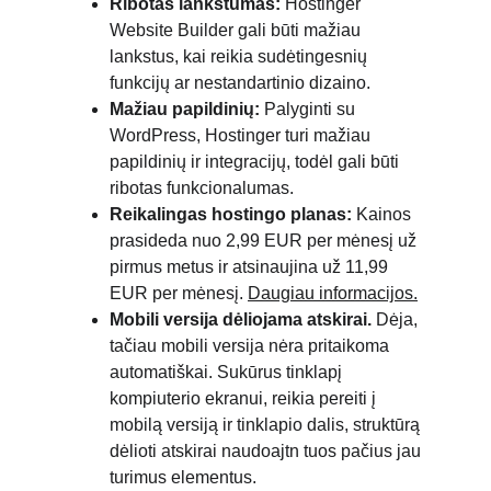
Ribotas lankstumas:
 Hostinger 
Website Builder gali būti mažiau 
lankstus, kai reikia sudėtingesnių 
funkcijų ar nestandartinio dizaino.
Mažiau papildinių:
 Palyginti su 
WordPress, Hostinger turi mažiau 
papildinių ir integracijų, todėl gali būti 
ribotas funkcionalumas.
Reikalingas hostingo planas:
 Kainos 
prasideda nuo 2,99 EUR per mėnesį už 
pirmus metus ir atsinaujina už 11,99 
EUR per mėnesį. 
Daugiau informacijos
.
Mobili versija dėliojama atskirai. 
Dėja, 
tačiau mobili versija nėra pritaikoma 
automatiškai. Sukūrus tinklapį 
kompiuterio ekranui, reikia pereiti į 
mobilą versiją ir tinklapio dalis, struktūrą 
dėlioti atskirai naudoajtn tuos pačius jau 
turimus elementus. 