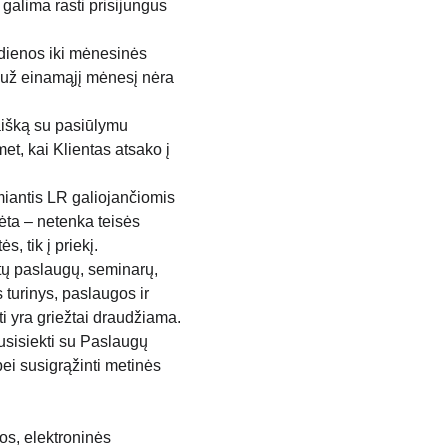
alima rasti prisijungus 
dienos iki mėnesinės 
 už einamąjį mėnesį nėra 
išką su pasiūlymu 
et, kai Klientas atsako į 
iantis LR galiojančiomis 
ėta – netenka teisės 
s, tik į priekį.
ktų paslaugų, seminarų, 
 turinys, paslaugos ir 
ti yra griežtai draudžiama.
usisiekti su Paslaugų 
ei susigrąžinti metinės 
os, elektroninės 