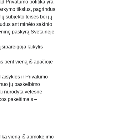
kad Privatumo politika yra 
arkymo tikslus, pagrindus 
nų subjekto teises bei jų 
audus ant minėto sakinio 
meninę paskyrą Svetainėje, 
sipareigoja laikytis 
s bent vieną iš apačioje 
 Taisykles ir Privatumo 
a nuo jų paskelbimo 
ai nurodyta vėlesnė 
kos pakeitimais – 
nka vieną iš apmokėjimo 