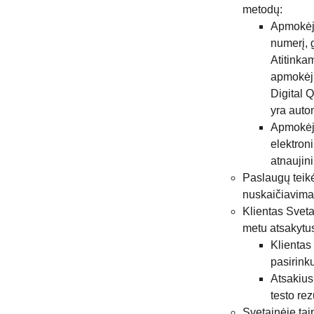
metodų:
Apmokėji
numerį, 
Atitinka
apmokėji
Digital 
yra auto
Apmokėji
elektron
atnaujini
Paslaugų teikė
nuskaičiavimas
Klientas Svetai
metu atsakytus
Klientas
pasirinku
Atsakius 
testo rez
Svetainėje tai