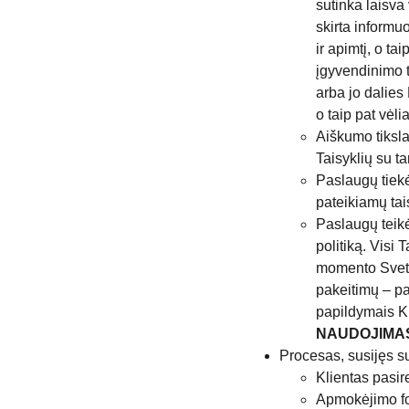
sutinka laisva 
skirta informu
ir apimtį, o t
įgyvendinimo t
arba jo dalies
o taip pat vėl
Aiškumo tiksla
Taisyklių su ta
Paslaugų tiekė
pateikiamų tai
Paslaugų teikėj
politiką. Visi 
momento Svetai
pakeitimų – pa
papildymais Kli
NAUDOJIMAS
Procesas, susijęs s
Klientas pasir
Apmokėjimo fo