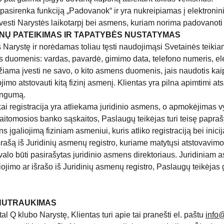
 pasirenka funkciją „Padovanok“ ir yra nukreipiamas į elektronini
uvesti Narystės laikotarpį bei asmens, kuriam norima padovanoti
Ų PATEIKIMAS IR TAPATYBĖS NUSTATYMAS
 Narystę ir norėdamas toliau tęsti naudojimąsi Svetainės teikia
 duomenis: vardas, pavardė, gimimo data, telefono numeris, ele
žiama įvesti ne savo, o kito asmens duomenis, jais naudotis kaip
iojimo atstovauti kitą fizinį asmenį. Klientas yra pilna apimtimi 
ingumą.
 kai registracija yra atliekama juridinio asmens, o apmokėjimas v
itomosios banko sąskaitos, Paslaugų teikėjas turi teisę paprašyt
s įgaliojimą fiziniam asmeniui, kuris atliko registraciją bei ini
išrašą iš Juridinių asmenų registro, kuriame matytųsi atstovavimo 
ivalo būti pasirašytas juridinio asmens direktoriaus. Juridiniam 
ojimo ar išrašo iš Juridinių asmenų registro, Paslaugų teikėjas ga
NUTRAUKIMAS
tal Q klubo Narystę, Klientas turi apie tai pranešti el. paštu 
info@