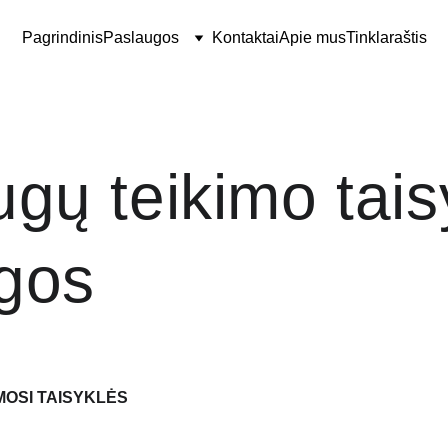
Pagrindinis
Paslaugos
Kontaktai
Apie mus
Tinklaraštis
gų teikimo tais
ygos
MOSI TAISYKLĖS