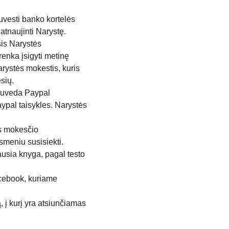
uvesti banko kortelės 
tnaujinti Narystę. 
sis Narystės 
enka įsigyti metinę 
rystės mokestis, kuris 
sių.
suveda Paypal 
pal taisykles. Narystės 
ės mokesčio 
smeniu susisiekti.
iausia knyga, pagal testo 
acebook, kuriame 
 į kurį yra atsiunčiamas 