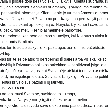
valia ir įsipareigoja besąlygiškai jų laikytis. Klientas supranta, 
oti jį apie tvarkomus Asmens duomenis, jų saugojimo terminą, tv
aip pat pateikti informaciją Klientui apie jo turimas Asmens duome
varką. Taisykles bei Privatumo politiką galima perskaityti pasp
 Klientui atliekant apmokėjimą už Narystę, t. y. kuriant savo as
iau bet kuriuo metu Kliento asmeninėje paskyroje.
s nurodoma, kad nėra galimos situacijos, kai Klientas sutinka ir į
m tikromis išimtimis.
jas turi teisę atsisakyti teikti paslaugas asmenims, pažeidusiem
syklių.
as turi teisę be atskiro perspėjimo iš dalies arba visiškai keisti
Taisyklių ir Privatumo politikos pakeitimai – papildymai įsigalioj
nėje, išskyrus atvejus, kai Svetainėje aiškiai ir nedviprasmišk
pildymų įsigaliojimo data. Su visais Taisyklių ir Privatumo politi
entas privalo susipažinti ir jų laikytis.
IS SVETAINE
u naudojimusi Svetaine, susideda tokių etapų:
enka kurią Narystę nori įsigyti mėnesinę arba metinę;
rmoje Klientas suveda savo elektroninio pašto adresą ir pasire