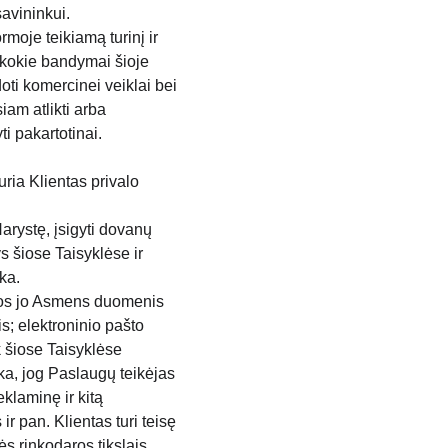
savininkui.
rmoje teikiamą turinį ir 
 kokie bandymai šioje 
oti komercinei veiklai bei 
am atlikti arba 
i pakartotinai.
ria Klientas privalo 
arystę, įsigyti dovanų 
s šiose Taisyklėse ir 
ka.
iuos jo Asmens duomenis 
s; elektroninio pašto 
 šiose Taisyklėse 
nka, jog Paslaugų teikėjas 
klaminę ir kitą 
r pan. Klientas turi teisę 
 rinkodaros tikslais, 