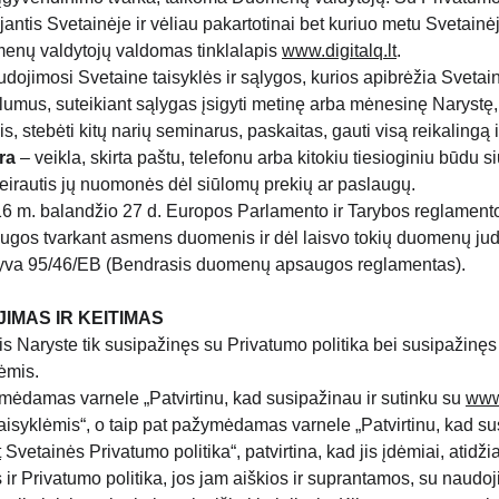
ojantis Svetainėje ir vėliau pakartotinai bet kuriuo metu Svetainė
menų valdytojų valdomas tinklalapis
www.digitalq.lt
.
udojimosi Svetaine taisyklės ir sąlygos, kurios apibrėžia Svetai
lumus, suteikiant sąlygas įsigyti metinę arba mėnesinę Narystę,
, stebėti kitų narių seminarus, paskaitas, gauti visą reikalingą i
ra
– veikla, skirta paštu, telefonu arba kitokiu tiesioginiu būdu 
teirautis jų nuomonės dėl siūlomų prekių ar paslaugų.
6 m. balandžio 27 d. Europos Parlamento ir Tarybos reglament
ugos tvarkant asmens duomenis ir dėl laisvo tokių duomenų judė
yva 95/46/EB (Bendrasis duomenų apsaugos reglamentas).
JIMAS IR KEITIMAS
is Naryste tik susipažinęs su Privatumo politika bei susipažinęs 
ėmis.
mėdamas varnele „Patvirtinu, kad susipažinau ir sutinku su
www.
isyklėmis“, o taip pat pažymėdamas varnele „Patvirtinu, kad s
t
Svetainės Privatumo politika“, patvirtina, kad jis įdėmiai, atidži
 ir Privatumo politika, jos jam aiškios ir suprantamos, su naudoj