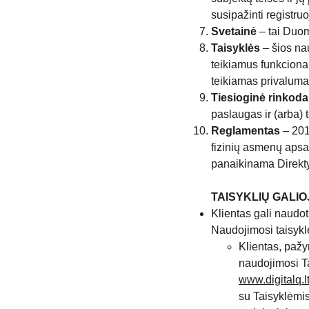
susipažinti registru
Svetainė
– tai Duo
Taisyklės
– šios na
teikiamus funkciona
teikiamas privalumais
Tiesioginė rinkoda
paslaugas ir (arba) 
Reglamentas
– 201
fizinių asmenų apsa
panaikinama Direkt
TAISYKLIŲ GALIO
Klientas gali naudot
Naudojimosi taisykl
Klientas, pažy
naudojimosi Ta
www.digitalq.l
su Taisyklėmis