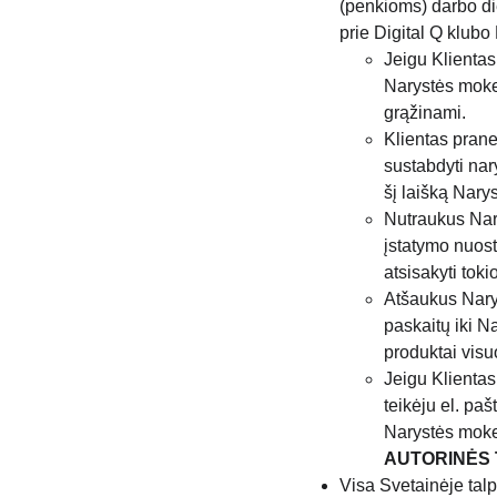
(penkioms) darbo di
prie 
Digital Q klubo
Jeigu Klientas
Narystės mokes
grąžinami.
Klientas pran
sustabdyti nar
šį laišką Nary
Nutraukus Nary
įstatymo nuost
atsisakyti toki
Atšaukus Narys
paskaitų iki N
produktai visu
Jeigu Klientas
teikėju el. paš
Narystės moke
AUTORINĖS 
Visa Svetainėje talp