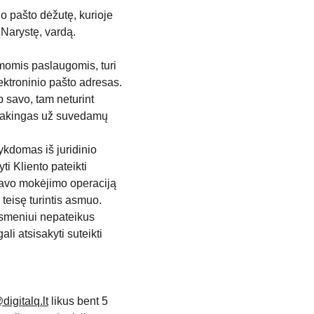
o pašto dėžutę, kurioje 
 Narystę, vardą.
momis paslaugomis, turi 
ktroninio pašto adresas.
 savo, tam neturint 
atsakingas už suvedamų 
ykdomas iš juridinio 
i Kliento pateikti 
cijavo mokėjimo operaciją 
teisę turintis asmuo. 
asmeniui nepateikus 
li atsisakyti suteikti 
digitalq.lt
 likus bent 5 