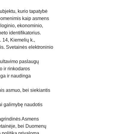
ubjektu, kurio tapatybė 
 duomenimis kaip asmens 
ologinio, ekonominio, 
to identifikatorius.
14, Kiemelių k., 
. Svetainės elektroninio 
sultavimo paslaugų 
 ir rinkodaros 
nga ir naudinga 
inis asmuo, bei siekiantis 
tui galimybę naudotis 
agrindinės Asmens 
etainėje, bei Duomenų 
politika privaloma 