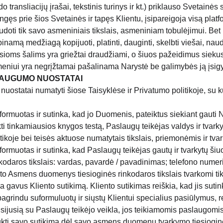
 transliacijų įrašai, tekstinis turinys ir kt.) priklauso Svetainės 
gęs prie šios Svetainės ir tapęs Klientu, įsipareigoja visą platfo
udoti tik savo asmeniniais tikslais, asmeniniam tobulėjimui. Bet
inamą medžiagą kopijuoti, platinti, dauginti, skelbti viešai, naud
osioms šalims yra griežtai draudžiami, o šiuos pažeidimus siekusi
eniui yra negrįžtamai pašalinama Narystė be galimybės ją įsigyt
AUGUMO NUOSTATAI
statai numatyti šiose Taisyklėse ir Privatumo politikoje, su ku
nformuotas ir sutinka, kad jo Duomenis, pateiktus siekiant gauti N
kti tinkamiausios knygos testą, Paslaugų teikėjas valdys ir tvarky
tikoje bei teisės aktuose numatytais tikslais, priemonėmis ir tvar
nformuotas ir sutinka, kad Paslaugų teikėjas gautų ir tvarkytų š
nkodaros tikslais: vardas, pavardė / pavadinimas; telefono numeri
to Asmens duomenys tiesioginės rinkodaros tikslais tvarkomi tik
ka gavus Kliento sutikimą. Kliento sutikimas reiškia, kad jis suti
grindu suformuluotų ir siųstų Klientui specialius pasiūlymus, re
usijusią su Paslaugų teikėjo veikla, jos teikiamomis paslaugomis i
kti savo sutikimą dėl savo asmens duomenų tvarkymo tiesioginės