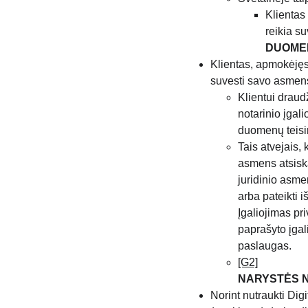
Klientas
reikia s
DUOMEN
Klientas, apmokėjęs
suvesti savo asmens
Klientui draud
notarinio įgal
duomenų teis
Tais atvejais,
asmens atsiska
juridinio asmen
arba pateikti 
Įgaliojimas pr
paprašyto įgali
paslaugas.
[G2]
NARYSTĖS 
Norint nutraukti Digi