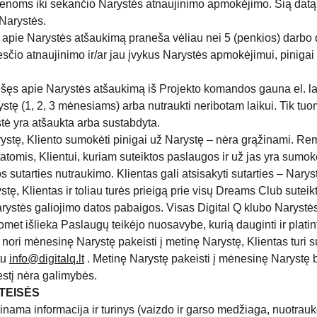
enoms iki sekančio Narystės atnaujinimo apmokėjimo. Šią datą g
 Narystės.
 apie Narystės atšaukimą praneša vėliau nei 5 (penkios) darbo 
čio atnaujinimo ir/ar jau įvykus Narystės apmokėjimui, pinigai
ešęs apie Narystės atšaukimą iš Projekto komandos gauna el. la
ystę (1, 2, 3 mėnesiams) arba nutraukti neribotam laikui. Tik tuom
stė yra atšaukta arba sustabdyta.
stę, Kliento sumokėti pinigai už Narystę – nėra grąžinami. Rem
atomis, Klientui, kuriam suteiktos paslaugos ir už jas yra sumok
os sutarties nutraukimo. Klientas gali atsisakyti sutarties – Narystė
tę, Klientas ir toliau turės prieigą prie visų Dreams Club sutei
arystės galiojimo datos pabaigos. Visas 
Digital Q klubo
 Narystės
omet išlieka Paslaugų teikėjo nuosavybe, kurią dauginti ir platin
 nori mėnesinę Narystę pakeisti į metinę Narystę, Klientas turi s
tu 
info@digitalq.lt
. Metinę Narystę pakeisti į mėnesinę Narystę b
stį nėra galimybės.
TEISĖS
inama informacija ir turinys (vaizdo ir garso medžiaga, nuotrauk