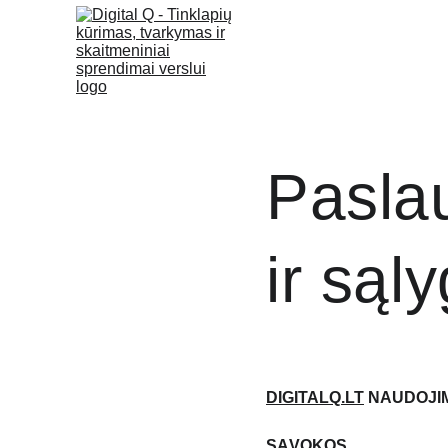
Paslau
ir sąl
DIGITALQ.LT
 NAUDOJI
SĄVOKOS