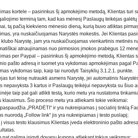
mas kortele – pasirinkus šį apmokėjimo metodą, Klientas turi s
galiojimo terminą tam, kad kas mėnesį Paslaugų teikėjas galėtų a
mai, tą pačią kiekvieno mėnesio dieną, kurią buvo atliktas pirma
mas, yra nuskaičiuojamas Narystės mokestis. Jei Klientas pasir
Q klubo Narystę, jam yra nuskaičiuojamas vienkartinis metinės na
matiškai atnaujinamas nuo pirmosios įmokos prabėgus 12 mėne
mas per Paypal – pasirinkus šį apmokėjimo metodą, Klientas 
inio pašto adresą ir tuomet yra vykdomas apmokėjimas pagal Pay
mas vykdomas taip, kaip tai nurodyti Taisyklių 3.1.2.1. punkte.
jas turi teisę nutraukti asmens Narystę, jei automatinis Naryst
 nepavyksta 3 kartus ir Paslaugų teikėjui nepavyksta su šiuo a
nėje taip pat gali atlikti testą, kurio metu yra nustatoma tinkam
 klausimus. Šio proceso metu yra atliekami tokie veiksmai:
 paspaudžia „PRADĖTI“ ir yra nukreipiamas į socialinį tinklą F
s nuorodą „Follow link“ jis yra nukreipiamas į testo puslapį;
į visus testo klausimus Klientas įveda elektroninio pašto adresą,
ultatas.
p pat galima įsigyti dovanų kuponą atliekant tokius veiksmus: