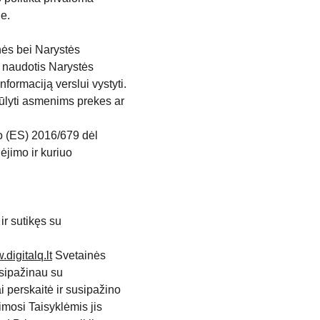
je.
nės bei Narystės 
 naudotis Narystės 
nformaciją verslui vystyti.
siūlyti asmenims prekes ar 
o (ES) 2016/679 dėl 
jimo ir kuriuo 
ir sutikęs su 
digitalq.lt
Svetainės 
usipažinau su
ai perskaitė ir susipažino 
imosi Taisyklėmis jis 