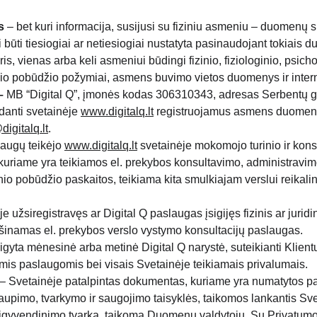
s
– bet kuri informacija, susijusi su fiziniu asmeniu – duomenų s
 būti tiesiogiai ar netiesiogiai nustatyta pasinaudojant tokiais
is, vienas arba keli asmeniui būdingi fizinio, fiziologinio, psich
inio pobūdžio požymiai, asmens buvimo vietos duomenys ir interne
–
 MB “Digital Q”, įmonės kodas 306310343, adresas Serbentų g. 
ldanti svetainėje 
www.digitalq.lt
registruojamus asmens duomenis
digitalq.lt
.
laugų teikėjo
www.digitalq.lt
svetainėje mokomojo turinio ir kon
 kuriame yra teikiamos el. prekybos konsultavimo, administravimo
io pobūdžio paskaitos, teikiama kita smulkiajam verslui reikali
je užsiregistravęs ar Digital Q
paslaugas įsigijęs fizinis ar jurid
ešinamas el. prekybos verslo vystymo konsultacijų paslaugas.
sigyta mėnesinė arba metinė Digital Q narystė, suteikianti Klien
mis paslaugomis bei visais Svetainėje teikiamais privalumais.
– Svetainėje patalpintas dokumentas, kuriame yra numatytos p
upimo, tvarkymo ir saugojimo taisyklės, taikomos lankantis Sv
jų įgyvendinimo tvarka, taikoma Duomenų valdytojų. Su Privatumo 