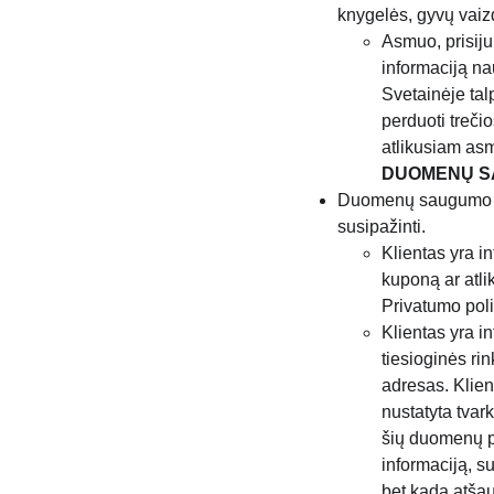
knygelės, gyvų vaizdo
Asmuo, prisijun
informaciją na
Svetainėje talp
perduoti treči
atlikusiam asm
DUOMENŲ S
Duomenų saugumo nuo
susipažinti.
Klientas yra i
kuponą ar atli
Privatumo poli
Klientas yra i
tiesioginės ri
adresas. Klien
nustatyta tvar
šių duomenų pa
informaciją, s
bet kada atšau