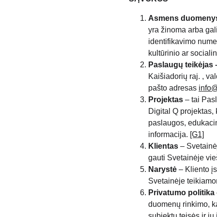
Asmens duomeny
yra žinoma arba gali
identifikavimo numer
kultūrinio ar social
Paslaugų teikėjas 
Kaišiadorių raj. , va
pašto adresas
info@
Projektas
– tai Pas
Digital Q projektas,
paslaugos, edukacin
informacija.
[G1]
Klientas
– Svetainė
gauti Svetainėje vi
Narystė
– Kliento į
Svetainėje teikiamo
Privatumo politika
duomenų rinkimo, ka
subjektų teisės ir 