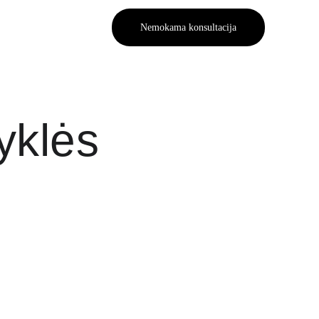
Nemokama konsultacija
yklės 